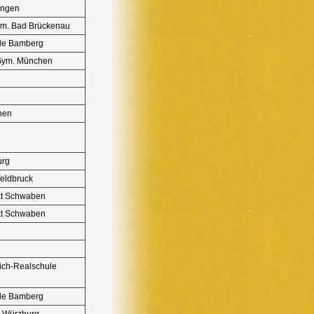
ingen
ym. Bad Brückenau
ule Bamberg
-Gym. München
hen
urg
feldbruck
kt Schwaben
kt Schwaben
ich-Realschule
ule Bamberg
. Würzburg