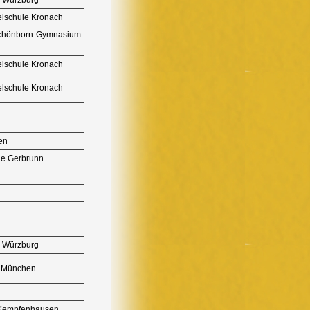
elschule Kronach
Schönborn-Gymnasium
elschule Kronach
elschule Kronach
en
ule Gerbrunn
. Würzburg
g München
 Kempfenhausen