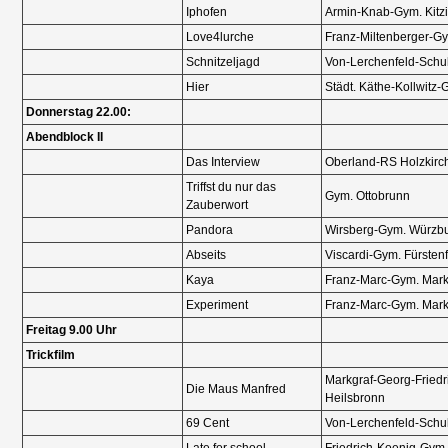
Iphofen
Armin-Knab-Gym. Kitz
Love4lurche
Franz-Miltenberger-G
Programm
Schnitzeljagd
Von-Lerchenfeld-Sch
Hier
Städt. Käthe-Kollwitz
Donnerstag 22.00:
Abendblock II
Das Interview
Oberland-RS Holzkirc
Triffst du nur das
Gym. Ottobrunn
Zauberwort
Pandora
Wirsberg-Gym. Würzb
Festival
Abseits
Viscardi-Gym. Fürsten
Kaya
Franz-Marc-Gym. Mar
Experiment
Franz-Marc-Gym. Mar
Freitag 9.00 Uhr
Trickfilm
Markgraf-Georg-Friedr
Die Maus Manfred
Heilsbronn
69 Cent
Von-Lerchenfeld-Sch
Late for school
Friedrich-Koenig-Gym