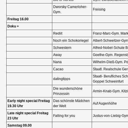
Dworsky Camerloher-
Freising
Gym.
Freitag 16.00
Doku +
Rediit
Franz-Marc-Gym. Mar
Noch ein Schokoriegel
Albert-Schweitzer-Gy
Schwestern
Alfred-Nobel-Schule B
Drehort Schule e.V.
Away
Goethe-Gym. Regens
Nana
Wilhelm-Dieß-Gym. Po
Cacao
Staatl. Realschule Ger
Staatl- Berufliches Sc
datingtipps
Goppel Schweinfurt
Die wunderschöne
Armin-Knab-Gym. Kitz
Prinzessin
Early night special Freitag
Das schönste Mädchen
Auf Augenhöhe
19.30 Uhr
der Welt
Late night special Freitag
Falling for you
Justus-von-Liebig-Gy
23 Uhr
Samstag 09.00