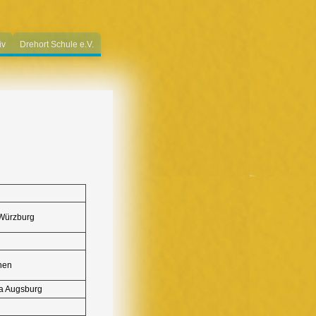
iv
Drehort Schule e.V.
Würzburg
hen
a Augsburg