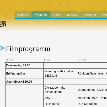
Startseite
Programm
Festival
Kontakt
Preisträger
Arch
Filmprogramm
Block
Film
Schule
Donnerstag 17.00:
Startseite
Ordnung ist das halbe
Eröffnungsfilm
Röntgen-Gymnasium 
B.E.E.L.N.
Abendblock I 19.00
Die zauberhafte
Oberland-RS Holzkirc
Schulaufgabe
Stay
Mädchen-RS St. Ursul
Fluchtpunkt
FOS Straubing