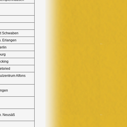
kt Schwaben
m. Erlangen
erlin
burg
cking
etsried
hulzentrum Alfons
ingen
m. Neusäß