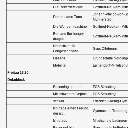
Kontakt
Die Reiterdetektive
Gottfried-Neukam-Mitt
Johann-Philipp-von-
Der einsame Turm
Münnerstadt
Die Wundermaschine
Gottfried-Neukam-Mitt
Ben and the hungry
Gottfried-Neukam-Mitt
dragon
Nachsitzen für
Gym. Ottobrunn
Fortgeschrittene
Ozeane
Grundschule Nördling
Preisträger
Mobilität
Eichendorff-Mittelsch
Freitag 13.30
Dokublock
Becoming a queen
FOS Straubing
Mit schwerem Gepäck
FOS Straubing
schwul
Friedrich-Koenig-Gym
Ich habe einen Freund,
Gymnasium Truderin
der ist...
Archiv
Ich glaub
Mittelschule Lauingen
Bio or not bio
Gym. Landschulheim