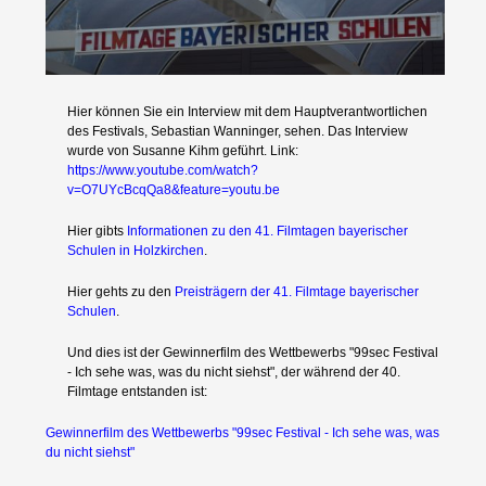
Kontakt
Hier können Sie ein Interview mit dem Hauptverantwortlichen
des Festivals, Sebastian Wanninger, sehen. Das Interview
wurde von Susanne Kihm geführt. Link:
https://www.youtube.com/watch?
Preisträger
v=O7UYcBcqQa8&feature=youtu.be
Hier gibts
Informationen zu den 41. Filmtagen bayerischer
Schulen in Holzkirchen
.
Hier gehts zu den
Preisträgern der 41. Filmtage bayerischer
Schulen
.
Archiv
Und dies ist der Gewinnerfilm des Wettbewerbs "99sec Festival
- Ich sehe was, was du nicht siehst", der während der 40.
Filmtage entstanden ist:
Gewinnerfilm des Wettbewerbs "99sec Festival - Ich sehe was, was
du nicht siehst"
Drehort Schule e.V.