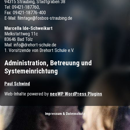
94315 Straubing, Stadtgraben 38
Tel: 09421-187760,
Fax: 09421-18776-400
E-Mail: filmtage@fosbos-straubing.de
Marcella Ide-Schweikart
Melkstattweg 11c
83646 Bad Tölz
Mail: info@drehort-schule.de
1. Vorsitzende von Drehort Schule e.V.
Administration, Betreuung und
Systemeinrichtung
Paul Schwind
Web-Inhalte powered by
neoWP WordPress Plugins
Impressum & Datenschutz