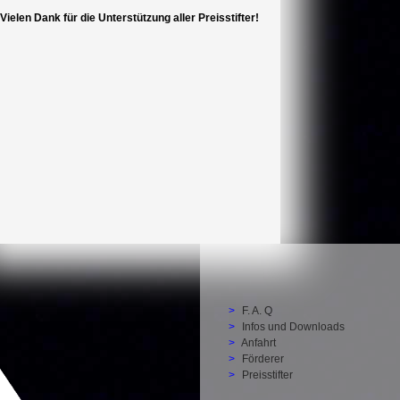
Vielen Dank für die Unterstützung aller Preisstifter!
Preisträger
Archiv
Drehort Schule e.V.
F. A. Q
Infos und Downloads
Anfahrt
Förderer
Preisstifter